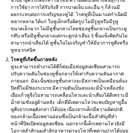
ช่วงอายุครรภ์ดังกล่าวนี้ เช่น ความผิดปกติทางพันธุกรรม
การใช้ยา การได้รับรังสี การบาดเจ็บ และอื่น ๆ ก็ล้วนมี
ผลกระทบต่อการเจริญของหูได้ โรคหูที่เป็นมาแต่กำเนิดมี
หลากหลาย ได้แก่ ใบหูเล็กหรือผิดรูป ไม่มีรูหูหรือมีรูหู
ขนาดเล็กมาก ไม่มีหูชั้นกลางโดยช่องหูชั้นกลางเป็นกระดู
กทึบ หรือมีหูชั้นกลางแต่กระดูกนำเสียง 3 ชิ้นแข็งติดกันไม่
สามารถนำเสียงได้ หูชั้นในไม่เจริญทำให้มีอาการหูตึงหรือ
หูหนวกสนิท
โรคหูที่เกิดขึ้นภายหลัง
หูจะสามารถทำงานได้ดีก็ต่อเมื่อท่อยูสเตเชียนสามารถ
ปรับความดันในช่องหูชั้นกลางให้เท่ากับความดันอากาศ
ภายนอก มิฉะนั้นช่องหูชั้นกลางจะมีสภาพเป็นเหมือนห้อง
ปิดที่ไม่มีช่องระบาย มีความดันเป็นลบและมีน้ำเหลืองขัง
เยื่อแก้วหูจึงไม่สามารถเคลื่อนไหวและนำเสียงได้ดีเพราะมี
น้ำท่วมขังอยู่ด้านหลัง เด็กที่มีเพดานโหว่จะพบปัญหาหูอื้อ
หูตึงจากเหตุดังกล่าวได้บ่อย เนื่องจากเด็กมีความผิดปกติ
ของกล้ามเนื้อเพดานอ่อนซึ่งเป็นกล้ามเนื้อสำคัญที่ทำ
หน้าที่ปิดเปิดท่อยูสเตเชียน นอกจากนี้เด็กเพดานโหว่ยังมี
โอกาสสำลักนมสำลักอาหารผ่านรูโหว่ที่เพดานปากได้บ่อย