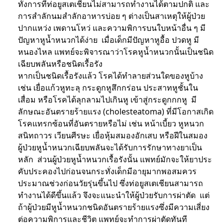
ทั้งการที่ท่อยูสเตเชียนไม่สามารถทำงานได้ตามปกติ และ
การสำลักนมสำลักอาหารบ่อย ๆ ต่างเป็นสาเหตุให้ผู้ป่วย
ปากแหว่ง เพดานโหว่ และความพิการบนใบหน้าอื่น ๆ มี
ปัญหาหูน้ำหนวกได้ง่าย เมื่อเด็กมีปัญหาหูอื้อ ปวดหู มี
หนองไหล แพทย์จะพิจารณาว่าโรคหูน้ำหนวกนั้นเป็นชนิด
เฉียบพลันหรือชนิดเรื้อรัง
หากเป็นชนิดเรื้อรังแล้ว โรคได้ทำลายส่วนใดของหูบ้าง
เช่น เยื่อแก้วหูทะลุ กระดูกหูสึกกร่อน ประสาทหูชั้นใน
เสื่อม หรือโรคได้ลุกลามไปเกินหู เข้าสู่กระดูกกกหู มี
ลักษณะอันตรายร้ายแรง (cholesteatoma) ที่มีโอกาสเกิด
โรคแทรกซ้อนที่อันตรายหรือไม่ เช่น หน้าเบี้ยว หูหนวก
สนิทถาวร เวียนศีรษะ เยื่อหุ้มสมองอักเสบ หรือฝีในสมอง
ผู้ป่วยหูน้ำหนวกเฉียบพลันจะได้รับการรักษาทางยาเป็น
หลัก ส่วนผู้ป่วยหูน้ำหนวกเรื้อรังนั้น แพทย์มักจะให้ยาประ
คับประคองไปก่อนจนกระทั่งเด็กมีอายุมากพอสมควร
ประมาณช่วงก่อนวัยรุ่นขึ้นไป ซึ่งท่อยูสเตเชียนสามารถ
ทำงานได้ดีขึ้นแล้ว จึงจะแนะนำให้ผู้ป่วยรับการผ่าตัด แต่
ถ้าผู้ป่วยมีหูน้ำหนวกชนิดอันตรายร้ายแรงซึ่งมีความเสี่ยง
ต่อความพิการและชีวิต แพทย์จะทำการผ่าตัดทันที