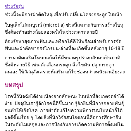
ช่วงวัยรุ่น
ช่วงนี้จะมีการผ่าตัดใหญ่เพื่อปรับเปลี่ยนโครงกระดูกใบหน้า
ใบหูเล็กไม่สมบูรณ์ (microtia) ช่วงนี้เหมาะกับการสร้างใบหู
ซึ่งต้องทำอย่างน้อยสองครั้งในช่วงเวลาหลายปี
ต้องรักษาสุขภาพฟันและเหงือกให้ดีให้พร้อมสำหรับการจัด
ฟันและผ่าตัดขากรรไกรบน-ล่างที่จะเกิดขึ้นหลังอายุ 16-18 ปี
การผ่าตัดเสริมโหนกแก้มให้มีขนาดรูปร่างกลับมาเป็นปกติ
ซึ่งมีหลายวิธี เช่น ตัดเลื่อนกระดูก ฉีดไขมัน ปลูกกระตูก
ตนเอง ใช้วัสดุสังเคราะห์เสริม แก้ไขช่องหว่างหนังตาเอียงลง
บทสรุป
โรคนี้วินิจฉัยได้ง่ายเนื่องจากลักษณะใบหน้าที่สังเกตจดจำได้
ง่าย ปัจจุบันเรารู้จักโรคนี้ดีขึ้นมาก รู้จักยีนที่มีการกลายพันธุ์
จนทำให้เกิดโรค การผ่าตัดแก้ไขความพิการบนใบหน้าก็ได้
ผลดีขึ้นเรื่อย ๆ โดยสิ่งที่นักวิจัยสนใจตอนนี้คือการศึกษายีน
ในระดับโมเลกุลและการป้องกันการเกิดความพิการตั้งแต่ใน