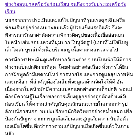
ช่วงวัยอนุบาลหรือวัยก่อนเรียน จนถึงช่วงวัยประถมหรือวัย
เรียน
นอกจากการประเมินและแก้ไขปัญหาที่รุนแรงฉุกเฉินหรือ
ซ่อนเร้นอยู่อย่างเหมาะสมแล้ว ผู้ป่วยแข็งแรงดีแล้ว จึงจะ
พิจารณารักษาผ่าตัดความพิการผิดรูปของเนื้อเยื่ออ่อนบน
ใบหน้า เช่น รอยแหว่งที่มุมปาก ใบหูผิดรูป (แบบที่ไม่ใช่ใบหู
เล็กไม่สมบูรณ์) ติ่งเนื้อบริเวณหู เนื้อตาล่างแหว่ง ต่อไป
ควรมีการประเมินดูแลรักษาอวัยวะต่าง ๆ บนใบหน้าให้มีการ
ทำงานเป็นปกติมากที่สุด โดยทำอย่างต่อเนื่อง ทั้งการได้ยิน
การฝึกพูดถ้ามีเพดานโหว่ การหายใจ และการดูแลสุขภาพฟัน
และเหงือก ที่สำคัญต้องไม่ลืมที่จะดูแลด้านจิตใจให้ดี อัน
เนื่องจากใบหน้ามักมีความแปลกแตกต่างจากเด็กปกติ พ่อแม่
ต้องมีความรู้ในเรื่องของการเลี้ยงดูลูกอย่างถูกต้องตั้งแต่วัย
ก่อนเรียน ให้ความสำคัญกับคุณลักษณะภายในมากกว่ารูป
ลักษณ์ภายนอก พบปะปรึกษานักจิตวิทยาอย่างสม่ำเสมอ เพื่อ
ป้องกันปัญหาจากการถูกล้อเลียนและสูญเสียความนับถือตัว
เองเมื่อโตขึ้น ดีกว่าการตามแก้ปัญหาเมื่อเกิดขึ้นแล้วในภาย
หลัง