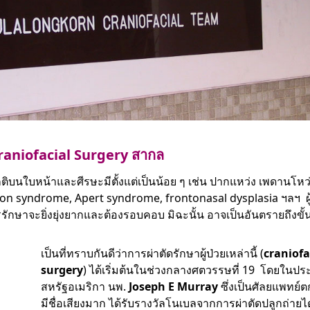
raniofacial Surgery สากล
ิบนใบหน้าและศีรษะมีตั้งแต่เป็นน้อย ๆ เช่น ปากแหว่ง เพดานโหว่
on syndrome, Apert syndrome, frontonasal dysplasia ฯลฯ ผู้ป่
รักษาจะยิ่งยุ่งยากและต้องรอบคอบ มิฉะนั้น อาจเป็นอันตรายถึงขั้
เป็นที่ทราบกันดีว่าการผ่าตัดรักษาผู้ป่วยเหล่านี้ (
craniofa
surgery
) ได้เริ่มต้นในช่วงกลางศตวรรษที่ 19 โดยในปร
สหรัฐอเมริกา นพ.
Joseph E Murray
ซึ่งเป็นศัลยแพทย์ตก
มีชื่อเสียงมาก ได้รับรางวัลโนเบลจากการผ่าตัดปลูกถ่าย