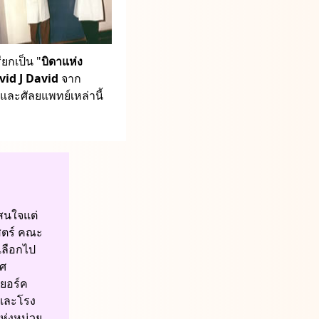
ียกเป็น "
บิดาแห่ง
vid J David
จาก
 และศัลยแพทย์เหล่านี้
สนใจแต่
สตร์ คณะ
เลือกไป
ศ
วยอร์ค
 และโรง
ห่งหน่วย