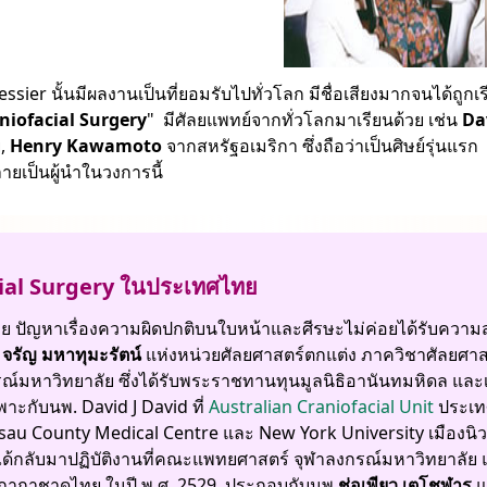
ssier นั้นมีผลงานเป็นที่ยอมรับไปทั่วโลก มีชื่อเสียงมากจนได้ถูกเร
niofacial Surgery
" มีศัลยแพทย์จากทั่วโลกมาเรียนด้วย เช่น
Da
ย,
Henry Kawamoto
จากสหรัฐอเมริกา ซึ่งถือว่าเป็นศิษย์รุ่นแรก
ลายเป็นผู้นำในวงการนี้
ial Surgery ในประเทศไทย
ย ปัญหาเรื่องความผิดปกติบนใบหน้าและศีรษะไม่ค่อยได้รับความ
.
จรัญ มหาทุมะรัตน์
แห่งหน่วยศัลยศาสตร์ตกแต่ง ภาควิชาศัลยศา
์มหาวิทยาลัย ซึ่งได้รับพระราชทานทุนมูลนิธิอานันทมหิดล และ
าะกับนพ. David J David ที่
Australian Craniofacial Unit
ประเท
ssau County Medical Centre และ New York University เมืองนิ
ได้กลับมาปฏิบัติงานที่คณะแพทยศาสตร์ จุฬาลงกรณ์มหาวิทยาลัย
ภากาชาดไทย ในปี พ.ศ. 2529 ประกอบกับนพ.
ช่อเพียว เตโชฬาร
แ