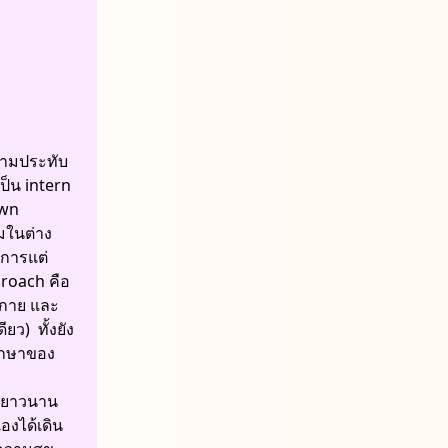
วามประทับ
เป็น intern
own
มในต่าง
ิการแต่
proach คือ
างกาย และ
ยว) ทั้งยัง
รักษาของ
างยาวนาน
องได้เดิน