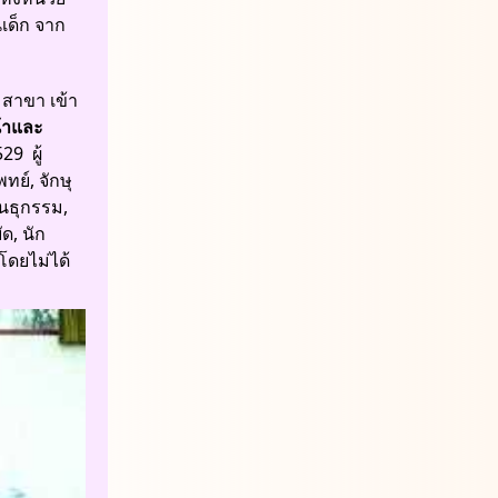
เด็ก จาก
2 สาขา เข้า
้าและ
529 ผู้
ทย์, จักษุ
ันธุกรรม,
ด, นัก
โดยไม่ได้