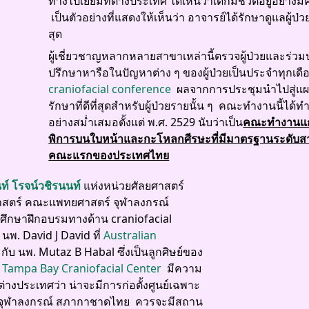
ทางไปเยี่ยมที่ต่างประเทศ ได้เห็นว่าเด็กมีชีวิตอยู่อย่าง
เป็นตัวอย่างที่แสดงให้เห็นว่า อาจารย์ได้รักษาดูแลผู้ป่วย
สุด
ผู้เชี่ยวชาญหลากหลายสาขาเหล่านี้ตรวจผู้ป่วยและร่วม
ปรึกษาหารือในปัญหาต่าง ๆ ของผู้ป่วยเป็นประจำทุกเด
craniofacial conference
ผลจากการประชุมนำไปสู่แ
รักษาที่ดีที่สุดสำหรับผู้ป่วยรายนั้น ๆ คณะทำงานนี้ได้
อย่างสม่ำเสมอตั้งแต่ พ.ศ. 2529 นับว่าเป็น
คณะทำงานแก
พิการบนใบหน้าและกะโหลกศีรษะที่มีมาตรฐานระดับส
คณะแรกของประเทศไทย
ท์ โรจน์วชิรนนท์
แห่งหน่วยศัลยศาสตร์
าสตร์ คณะแพทยศาสตร์ จุฬาลงกรณ์
ศึกษาฝึกอบรมทางด้าน craniofacial
นพ. David J David ที่
Australian
ับ นพ. Mutaz B Habal ซึ่งเป็นลูกศิษย์ของ
่
Tampa Bay Craniofacial Center
มีความ
ในต่างประเทศว่า น่าจะมีการก่อตั้งศูนย์เฉพาะ
จุฬาลงกรณ์ สภากาชาดไทย ควรจะมีสถาน