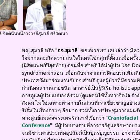
ี จิตตินันทน์
อาจารย์สุมาลี ศรีวัฒนา
พญ.สุมาลี หรือ "
อจ.สุมาลี
" ของพวกเรา เคยเล่าว่า มีค
ใจมากและเกิดความสนใจในคนไข้กลุ่มนี้ตั้งแต่เมื่อครั้ง
(นิสิตแพทย์ปีสุดท้าย) ตอนที่อ.ส่าหรี ได้นำผู้ป่วยโรค D
syndrome มาสอน เมื่อกลับมาจากการฝึกอบรมเพิ่มเติ
ประเทศ จึงมาร่วมงานกับอจ.ส่าหรี ดูแลผู้ป่วยที่มีความพ
กำเนิดหลากหลายชนิด อาจารย์เป็นผู้ริเริ่ม holistic ap
การดูแลผู้ป่วยแบบองค์รวม (ดูแลคนไข้ทั้งทางจิตใจ ร่
สังคม ไม่ใช่เฉพาะทางกายในส่วนที่เราเชี่ยวชาญอย่างเดี
ริเริ่มในเรื่องต่าง ๆ อีกมาก รวมทั้งการประชุมวางแผน
ทางศูนย์สมเด็จพระเทพรัตนฯ ที่เรียกว่า "
Craniofacial
Conference
" มีผู้ป่วยบางรายที่อาจารย์ดูแลรักษาอย่
จนมีชาวต่างประเทศอุปถัมภ์เป็นบุตรบุญธรรม อาจารย์เ