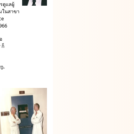
ดูแลผู้
บรมในสาขา
ce
1966
่อ
 ก็
70-