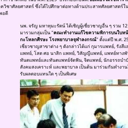
วิชาศัลยศาสตร์ ซึ่งได้ไปศึกษาต่อทางด้านประสาทศัลยศาสตร์ใน
พอดี
นพ. จรัญ มหาทุมะรัตน์ ได้เชิญผู้เชี่ยวชาญอื่น ๆ รวม 1
มารวมกลุ่มเป็น "
คณะทำงานแก้ไขความพิการบนใบหน
กะโหลกศีรษะ โรงพยาบาลจุฬาลงกรณ์
" ตั้งแต่ปี พ.ศ. 2
เชี่ยวชาญสาขาต่าง ๆ ดังกล่าวได้แก่ กุมารแพทย์, รังสีแพ
แพทย์, โสต ศอ นาสิก แพทย์, วิสัญญีแพทย์, แพทย์ทางพ
ทันตแพทย์และทันตแพทย์จัดฟัน, จิตแพทย์, นักอรรถบำบั
สังคมสงเคราะห์ และพยาบาล เป็นต้น มาร่วมกันทำงาน
รับผลตอบแทนใด ๆ เป็นพิเศษ